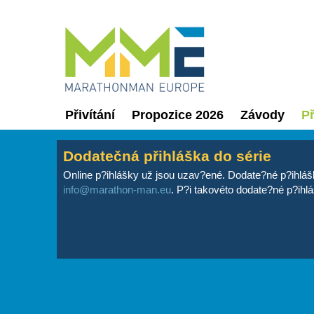
Přivítání
Propozice 2026
Závody
Př
Dodatečná přihláška do série
Online p?ihlášky už jsou uzav?ené. Dodate?né p?ihláš
info@marathon-man.eu
. P?i takovéto dodate?né p?ihlá