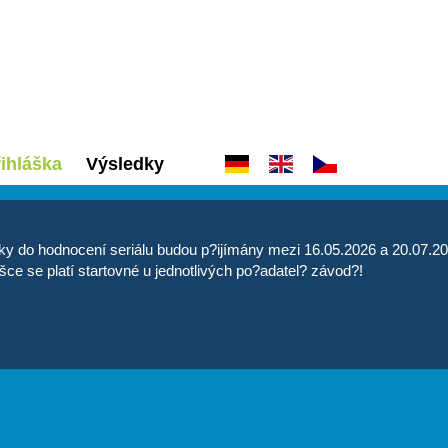
ihláška
Výsledky
ky do hodnocení seriálu budou p?ijímány mezi 16.05.2026 a 20.07.2
šce se platí startovné u jednotlivých po?adatel? závod?!