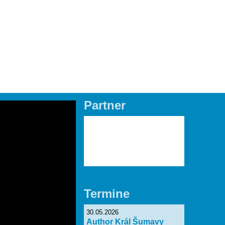
CZ
Partner
Lade Bilder...
Termine
30.05.2026
Author Král Šumavy