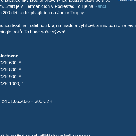
. Start je v Heřmanicích v Podještědí, cíl je na
Ranči
200 dětí a dospívajících na Junior Trophy.
ohou těšit na malebnou krajinu hradů a vyhlídek a mix polních a lesn
ingle trailů. To bude vaše výzva!
tartovné
CZK
600,-*
CZK
800,-*
CZK
900,-*
CZK
1000,-*
; od 01.06.2026 + 300 CZK