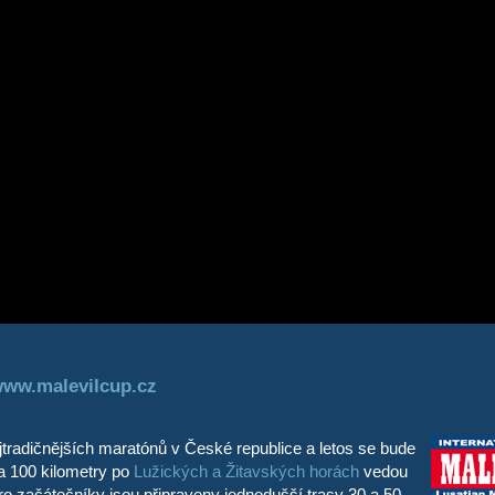
ww.malevilcup.cz
jtradičnějších maratónů v České republice a letos se bude
 a 100 kilometry po
Lužických a Žitavských horách
vedou
ro začátečníky jsou připraveny jednodušší trasy 30 a 50