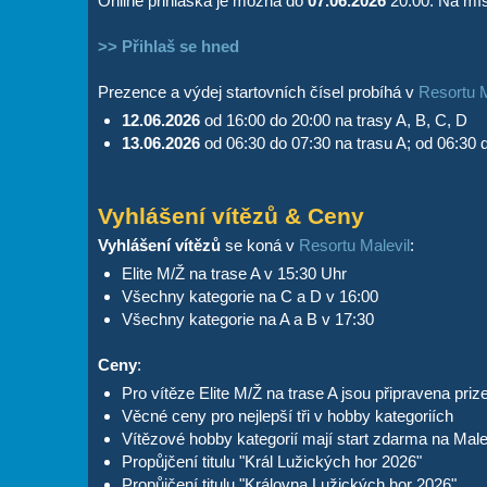
Online přihláška je možná do
07.06.2026
20:00. Na mís
>> Přihlaš se hned
Prezence a výdej startovních čísel probíhá v
Resortu M
12.06.2026
od 16:00 do 20:00 na trasy A, B, C, D
13.06.2026
od 06:30 do 07:30 na trasu A; od 06:30 
Vyhlášení vítězů & Ceny
Vyhlášení vítězů
se koná v
Resortu Malevil
:
Elite M/Ž na trase A v 15:30 Uhr
Všechny kategorie na C a D v 16:00
Všechny kategorie na A a B v 17:30
Ceny
:
Pro vítěze Elite M/Ž na trase A jsou připravena pri
Věcné ceny pro nejlepší tři v hobby kategoriích
Vítězové hobby kategorií mají start zdarma na Mal
Propůjčení titulu "Král Lužických hor 2026"
Propůjčení titulu "Královna Lužických hor 2026"