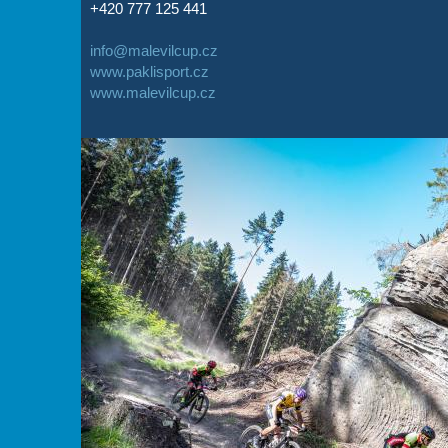
+420 777 125 441
info@malevilcup.cz
www.paklisport.cz
www.malevilcup.cz