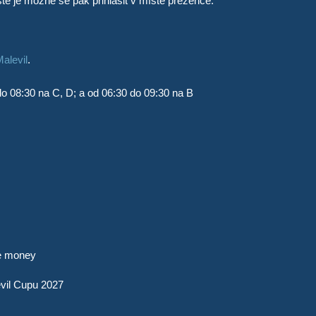
tě je možné se pak přihlásit v místě prezence.
alevil
.
do 08:30 na C, D; a od 06:30 do 09:30 na B
ze money
evil Cupu 2027