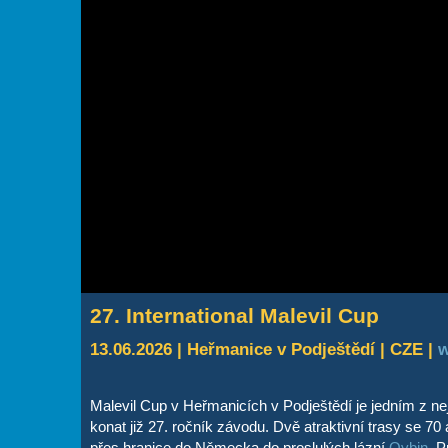
27. International Malevil Cup
13.06.2026 | Heřmanice v Podještědí | CZE |
w
Malevil Cup v Heřmanicích v Podještědí je jedním z ne
konat již 27. ročník závodu. Dvě atraktivní trasy se 70
přes hranice do Německa do proslulých lázní
Oybin
. P