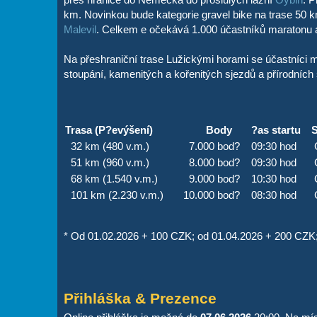
km. Novinkou bude kategorie gravel bike na trase 50 km
Malevil
. Celkem e očekává 1.000 účastníků maratonu a 
Na přeshraniční trase Lužickými horami se účastníci m
stoupání, kamenitých a kořenitých sjezdů a přírodních s
Trasa (P?evýšení)
Body
?as startu
S
32 km (480 v.m.)
7.000 bod?
09:30 hod
51 km (960 v.m.)
8.000 bod?
09:30 hod
68 km (1.540 v.m.)
9.000 bod?
10:30 hod
101 km (2.230 v.m.)
10.000 bod?
08:30 hod
* Od 01.02.2026 + 100 CZK; od 01.04.2026 + 200 CZK
Přihláška & Prezence