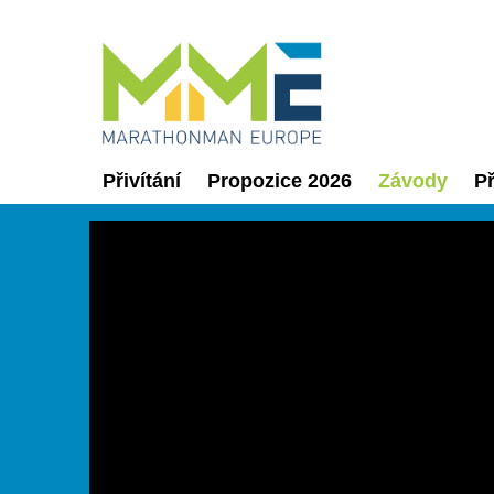
Přivítání
Propozice 2026
Závody
Př