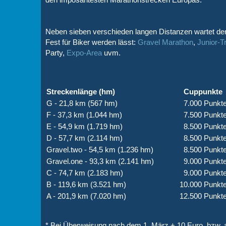
Neben sieben verschieden langen Distanzen wartet d
Fest für Biker werden lässt:
Gravel Marathon
,
Junior-T
Party,
Expo-Area
uvm.
Streckenlänge (hm)
Cuppunkte
G - 21,8 km (567 hm)
7.000 Punkt
F - 37,3 km (1.044 hm)
7.500 Punkt
E - 54,9 km (1.719 hm)
8.500 Punkt
D - 57,7 km (2.114 hm)
8.500 Punkt
Gravel.two - 54,5 km (1.236 hm)
8.500 Punkt
Gravel.one - 93,3 km (2.141 hm)
9.000 Punkt
C - 74,7 km (2.183 hm)
9.000 Punkt
B - 119,6 km (3.521 hm)
10.000 Punkt
A - 201,9 km (7.020 hm)
12.500 Punkt
* Bei Überweisung nach dem 1. März + 10 Euro, bzw. 