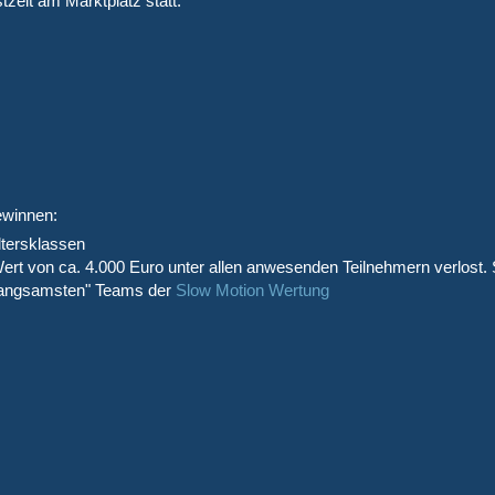
tzelt am Marktplatz statt:
winnen:
ltersklassen
rt von ca. 4.000 Euro unter allen anwesenden Teilnehmern verlost.
"langsamsten" Teams der
Slow Motion Wertung