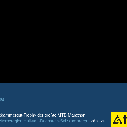
at
Salzkammergut-Trophy der größte MTB Marathon
rberegion Hallstatt-Dachstein-Salzkammergut
zählt zu