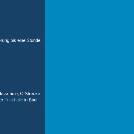
erung bis eine Stunde
olksschule; C-Strecke
der
Trinkhalle
in Bad