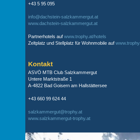
+43 5 95 095
info@dachstein-salzkammergut.at
www.dachstein-salzkammergut.at
Partnerhotels auf
www.trophy.at/hotels
Zeltplatz und Stellplatz für Wohnmobile auf
www.trophy
Kontakt
ASVÖ MTB Club Salzkammergut
Untere Marktstraße 1
A-4822 Bad Goisern am Hallstättersee
+43 660 99 624 44
salzkammergut@trophy.at
www.salzkammergut-trophy.at