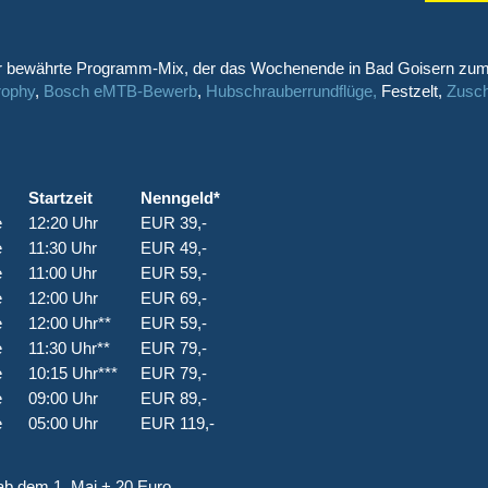
er bewährte Programm-Mix, der das Wochenende in Bad Goisern zum
rophy
,
Bosch eMTB-B
ewerb
,
Hubschrauberrundflüge,
Festzelt,
Zusch
Startzeit
Nenngeld*
e
12:20 Uhr
EUR 39,-
e
11:30 Uhr
EUR 49,-
e
11:00 Uhr
EUR 59,-
e
12:00 Uhr
EUR 69,-
e
12:00 Uhr**
EUR 59,-
e
11:30 Uhr**
EUR 79,-
e
10:15 Uhr***
EUR 79,-
e
09:00 Uhr
EUR 89,-
e
05:00 Uhr
EUR 119,-
ab dem 1. Mai + 20 Euro