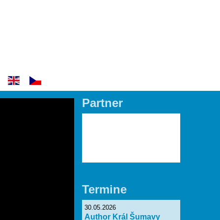
DE
Partner
Lade Bilder...
Termine
30.05.2026
Author Král Šumavy